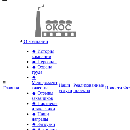
О компании
🔥 История
компании
🔥 Персонал
🔥 Охрана
труда
🔥
Менеджмент
Наши
Реализованные
Главная
качества
Новости
Фо
услуги
проекты
🔥 Отзывы
заказчиков
🔥 Партнеры
и заказчики
🔥 Наши
награды
🔥 Загрузки
🔥 Вакансии