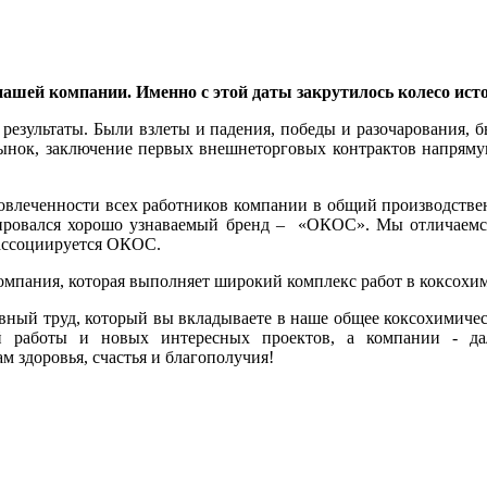
ния нашей компании. Именно с этой даты закрутилось коле
результаты. Были взлеты и падения, победы и разочарования, 
рынок, заключение первых внешнеторговых контрактов напрям
овлеченности всех работников компании в общий производствен
рмировался хорошо узнаваемый бренд – «ОКОС». Мы отличаемся
м ассоциируется ОКОС.
ния, которая выполняет широкий комплекс работ в коксохим
невный труд, который вы вкладываете в наше общее коксохимичес
ой работы и новых интересных проектов, а компании - да
ам здоровья, счастья и благополучия!