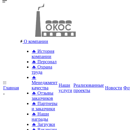
О компании
🔥 История
компании
🔥 Персонал
🔥 Охрана
труда
🔥
Менеджмент
Наши
Реализованные
Главная
качества
Новости
Фо
услуги
проекты
🔥 Отзывы
заказчиков
🔥 Партнеры
и заказчики
🔥 Наши
награды
🔥 Загрузки
🔥 Вакансии