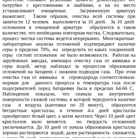
патрубки с крестовинами и шайбами, а на их место
устанавливают очищенные. Загрязненную арматуру
выжигают. Таким образом, очистка всей системы при
занятости 12 человек выполняется за 10 дней. За 10 дней
отложения в очищенной арматуре образуются в таком
количестве, что необходима повторная чистка. Следовательно,
процесс чистки системы ведется непрерывно. Многократные
лабораторные анализы отложений подтверждают наличие
серы в пределах 70%, но определить из каких соединений
серы состоят отложения не было возможности. Работая на
зарубежных заводах, имеющих очистку газа от аммиака и
серы водой, автор наблюдал за процессом образования
отложений на батареях с нижним подводом газа. При этом
очистка газа от аммиака и сероводорода соответствовала
нормам для данного процесса и температура газа после
подогревателей перед батареями была в пределах 64-66 C.
Наблюдения показали, что сначала на внутренней
поверхности газовой системы, в которой чередуются наличие
газа и воздуха (кантовки по 20 минут), образуются
бесцветные кристаллы, в течение 4-х дней кристаллы
приобретают белый цвет, а затем желтеют. Через 10 дней цвет
кристаллов мало меняется, но твердость отложений
увеличивается. До 10 дней от начала образования кристаллы
хорошо растворяются водой, далее растворимость снижается,